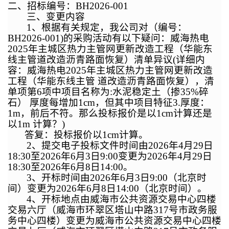
二、招标编号：BH2026-001
三、
变更
内容
1、
根据有关规定，我公司对（编号：
BH2026-001)的采购活动有以下疑问：威海热电
2025年主城区热力主管网更新改造工程（华能东
线主管道改造沥青路面恢复）清单异议(详细内
容：威海热电2025年主城区热力主管网更新改造
工程（华能东线主管 道改造沥青路面恢复），清
单项第6项中项目名称为:水泥稳定土（掺35%碎
石） 厚度每增加1cm，但其中项目特征3.厚度：
1m，前后不符。那么投标报价是以1cm计算还是
以1m 计算？)
答复：投标报价以1cm计算
。
2
、提交电子投标文件时间
由2026年4月29日
18:30至2026年6月3日9:00
变更为2026年4月29日
18:30至2026年
6
月
8
日
14
:00。
3
、开标时间
由2026年6月3日9:00（北京时
间）
变更为2026年
6
月
8
日
14
:00（北京时间）
。
4、开标地点由威海市公共资源交易中心四楼
交易六厅（威海市环翠区塔山中路317号市政务服
务中心四楼）变更为威海市公共资源交易中心四楼