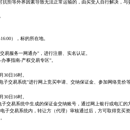
可抗拒等外界因素导致无法正常运输的，由买受人自行解决，与
。
-16:00
），标的所在地。
—交易服务一网通办”，进行注册、实名认证。
-
办事指南
-
产权交易专区”。
月
30
日
16
时。
权电子交易系统”进行网上竞买申请、交纳保证金、参加网络竞价
月
30
日
16
时。
电子交易系统中生成的保证金交纳账号，通过网上银行或电汇的
权电子交易系统内，转让方（代理）审核通过后，方可取得竞买
1
。