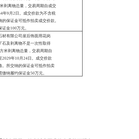
米
剥离物总量，交易周期自成交
34
年
9
月
2
日。
成交价款为不含税
纳的保证金可抵作拍卖
成交价款。
保证金
100
万元。
石材有限公司崖后饰面用花岗
矿石及剥离物不是一次性
取得
方米
剥离物总量，交易周期自
至
2029
年
10
月
24
日。
成交价款
格。所交纳的保证金可
抵作拍卖
需缴纳履约
保证金
50
万元。