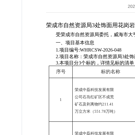
202
荣成市自然资源局
3
处饰面用花岗岩
受荣成市自然资源局委托，威海市大
一、项目基本信息
1.
项目编号
:
WHRCSW-2026-
048
2.
项目名称：荣成市自然资源局
3
处饰
3.
本项目分
3
个标的，详情见标的清单
序号
标的名称
荣成中磊科技发展有限
公司
石岛红矿区
不成荒
1
矿石及剥
离物约
211.41
万立方米（
551.78
万吨）
荣成中磊科技发展有限