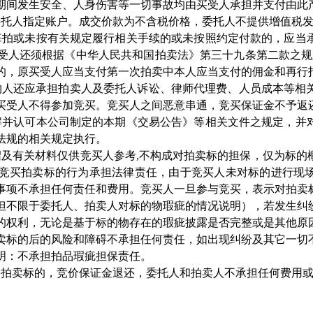
期间发生安全、人身伤害等一切事故均由买受人承担并支付由此
委托人指定账户。成交价款为不含税价格，委托人不提供增值税
悔拍或未按有关规定履行相关手续的或未按照约定付款的，应当
受人还须根据《中华人民共和国拍卖法》第三十九条第二款之规
的，原买受人应当支付第一次拍卖中本人应当支付的佣金和再行
约人还应承担拍卖人及委托人诉讼、律师代理费、人员成本等相
买受人不得参加竞买。竞买人之间恶意串通，竞买保证金不予返
解并认可本公司制定的本期《交易公告》等相关文件之规定，并
法规的相关规定执行。
绍及有关材料仅供竞买人参考
,
不构成对拍卖标的担保，仅为标的
竞买拍卖标的行为承担法律责任，由于竞买人未对标的进行现
事项不承担任何责任和费用。竞买人一旦参与竞买，表示对拍卖
但不限于委托人、拍卖人对标的物瑕疵的情况说明），若发生纠
的权利，无论是基于标的物存在的瑕疵披露是否完整或是其他原
卖标的后的风险和障碍不承担任何责任，如出现纠纷及其它一切
明：不承担拍品瑕疵担保责任。
本拍卖标的，竞价保证金退还，委托人和拍卖人不承担任何费用