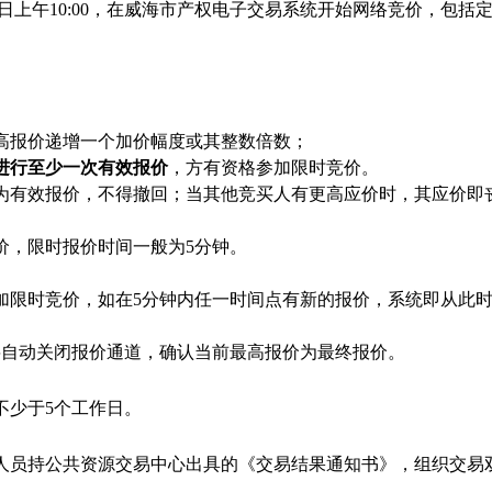
日上午
10:00
，在威海市产权电子交易系统开始网络竞价，包括
高报价递增一个加价幅度或其整数倍数；
进行至少一次有效报价
，方有资格参加限时竞价。
为有效报价，不得撤回；当其他竞买人有更高应价时，其应价即
价，限时报价时间一般为
5
分钟。
加限时竞价，如在
5
分钟内任一时间点有新的报价，系统即从此
将自动关闭报价通道，确认当前最高报价为最终报价。
不少于
5
个工作日。
人员持公共资源交易中心出具的《交易结果通知书》，组织交易