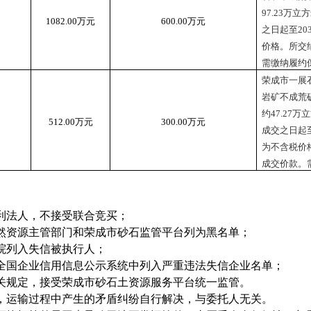
97.23
万立方
1082.00
万元
600.00
万元
之日起至
20
价格。所交
需缴纳履约
荣成市一展
岩矿不成
荒
约
47.27
万立
512.00
万元
300.00
万元
成交之日起
为不含税价
成交价款。
利法人，不接受联合竞买；
然资源主管部门和荣成市砂石监管平台列为黑名单；
院列入失信被执行人；
全国企业信用信息公示系统中列入严重违法失信企业名单；
关规定，接受荣成市砂石土资源服务平台统一监管。
，运输过程中产生的矛盾纠纷自行解决，与委托人无关。