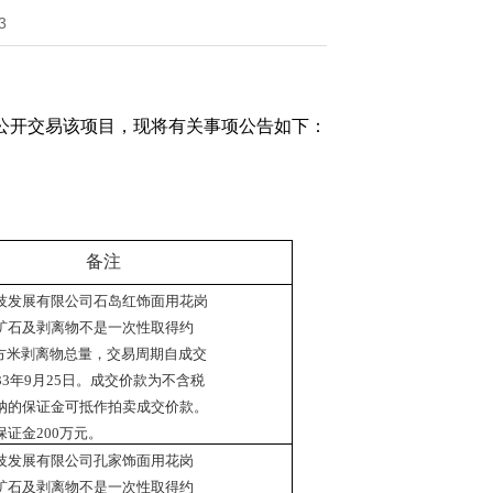
3
公开交易该项目，现将有关事项公告如下：
备注
技发展有限公司
石岛红饰面用花岗
矿石及剥离物不是一次
性
取得约
立方米
剥离
物总量，交易周期自成交
33
年
9
月
25
日。
成交价款为不含税
纳的保证金可抵作拍卖
成交价款。
保证金
200
万元。
技发展有限公司孔家饰面用花岗
矿石及剥离物不是一次
性取得约