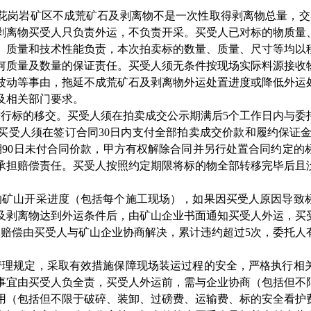
花岗岩矿区不成荒矿石及剥离物不是一次性取得剥离物总量，交
剥离物买受人只负责外运，不负责开采。买受人已对标的物质量
、质量和技术性能负责，本次拍卖标的数量、质量、尺寸等均以
何质量及数量的保证责任。买受人须无条件按现场实际料源接收
波动等事由，拖延不成荒矿石及剥离物外运处置进度或降低外运
及相关部门要求。
进行标的移交。买受人须在拍卖成交公示期满后
5
个工作日内与委
买受人须在签订合同
30
日内支付全部拍卖成交价款和履约保证
期
90
日未付合同价款，甲方有权解除合同并另行处置合同约定的
承担赔偿责任。买受人按照约定期限将标的物全部转移完毕后且
响矿山开采进度（包括每个施工现场），如果因买受人原因导致
及剥离物达到外运条件后，由矿山企业书面通知买受人外运，买
体赔偿由买受人与矿山企业协商解决，累计违约超过
5
次，委托人
。
管理规定，采取有效措施保障现场装运过程的安全，严格执行相
事宜由买受人负全责，买受人外运前，需与企业
协商
（包括但不
用（包括但不限于破碎、装卸、过磅费、运输费、标的安全看护