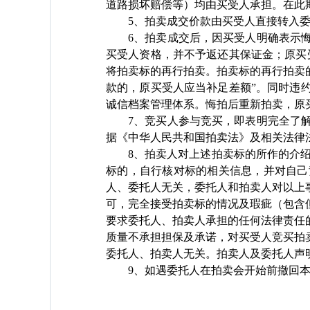
道路损坏赔偿等）均由买受人承担。在此
5
、拍卖成交价款由买受人直接转入
6
、拍卖成交后，因买受人明确表示
买受人资格，并不予返还其保证金；原买
将拍卖标的再行拍卖。拍卖标的再行拍卖
款的，原买受人应当补足差额”。同时违
诚信档案管理体系。悔拍后重新拍卖，原
7
、竞买人参与竞买，即表明完全了
据《中华人民共和国拍卖法》及相关法律
8
、拍卖人对上述拍卖标的所作的介
标的，自行核对标的相关信息，并对自己
人、委托人无关，委托人和拍卖人对以上
可，完全接受拍卖标的情况及瑕疵（包含
要求委托人、拍卖人承担的任何法律责任
质量不承担担保及承诺，对买受人竞买拍
委托人、拍卖人无关。拍卖人及委托人声
9
、如遇委托人在拍卖会开始前撤回