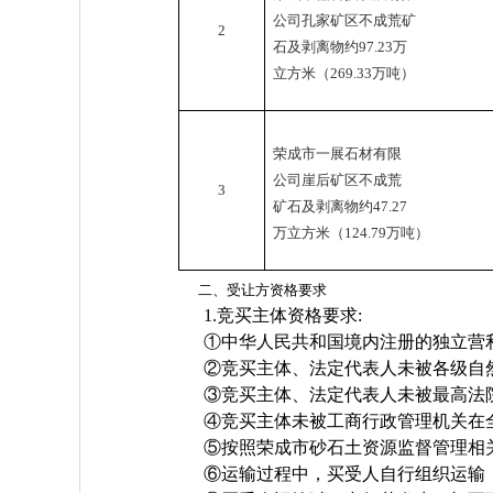
公司孔家矿区不成荒矿
2
石及剥离物约
97.23
万
立方米（
269.33
万吨）
荣成市一展石材有限
公司崖后矿区不成荒
3
矿石及剥离物约
47.27
万立方米（
124.79
万吨）
二、受让方资格要求
1.
竞买主体资格要求
:
①中华人民共和国境内注册的独立营
②竞买主体、法定代表人未被各级自
③竞买主体、法定代表人未被最高法
④竞买主体未被工商行政管理机关在
⑤按照荣成市砂石土资源监督管理相
⑥运输过程中，买受人自行组织运输