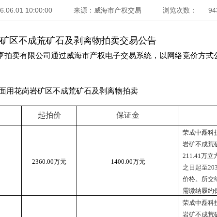
6.06.01 10:00:00
来源：威海市产权交易
浏览次数：
94
矿区不成荒矿石及剥离物拍卖
交易公告
亨拍卖有限公司通过威海市产权电子交易系统，以网络竞价方式
面用花岗岩矿区不成荒矿石及剥离物拍卖
起拍价
保证金
荣成中磊科
岩矿
不
成
荒
211.41万
2360.00
万元
1400.00
万元
之
日起至
20
价格。所交
需缴纳履约
荣成中磊科
岩矿不
成荒