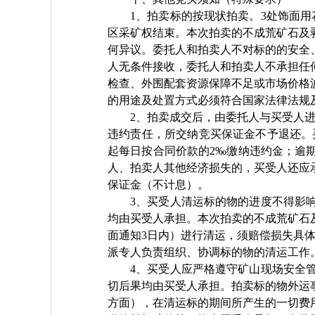
1
、拍卖标的按现状拍卖。
3
处饰面用
区采矿权结束。本次拍卖的不成荒矿石及
何异议。委托人和拍卖人不对标的的安全
人无条件接收，委托人和拍卖人不承担任
检查、外围配套资源保障不足或市场价格
的用途及处置方式必须符合国家法律法规
2
、拍卖成交后，由委托人与买受人
违约责任，所交纳竞买保证金不予退还。
起每日按合同价款的
2
‰缴纳违约金；逾
人、拍卖人其他经济损失的，买受人还应
保证金（不计息）。
3
、买受人清运标的物的进度不得影
均由买受人承担。本次拍卖的不成荒矿石
面通知
3
日内）进行清运，须赔偿损失具
派专人负责组织、协调标的物的清运工作
4
、买受人应严格遵守矿山现场安全
切后果均由买受人承担。拍卖标的物外运
方面），在清运标的期间所产生的一切费