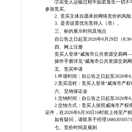
⑦买受人运输过程中如若发生一切不
参加竞买。
2.
竞买主体自愿承担网络竞价的风险
3.
是否
设置优先竞得人（
否
）。
三、标的展示时间及地点
自公告之日起至
2026
年
6
月
29
日（
8:30
四、网上注册
竞买人登录“威海市公共资源交易网
操作手册详见“威海市公共资源交易网
五、竞买申请
1.
申请时间：
自公告之日起至
2026
年
6
2.
竞买流程：
竞买人登录“威海市产
六、交纳保证金
1.
交纳时间：
自公告之日起至
2026
年
6
2.
交纳方式：
竞买人按照威海市产权
证件，在
2026
年
6
月
30
日
16
时前上传至产
如有疑问，请联系于经理
1886305057
七、竞价时间及规则