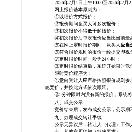
2026
年
7
月
1
日上午
10:00
至
2026
年
7
月
2
网上报价基本原则为：
①以增价方式报价；
②报价期间竞买人可多次报价；
③初次报价不得低于起始价；
④初次报价后每次报价应当比当前最
⑤在网上定时报价期间，竞买人
应当
⑥符合报价规则的报价一经提交即视
⑦定时报价时间一般为
24
小时；
⑧定时报价结束后，系统开始限时竞
限时竞价程序为：
①意向受让人应严格按照报价规则参
轮竞价，并按此方式依次顺延。
②
5
分钟限时内没有新的报价，系统
八、成交公示
竞价结束后，发布成交公示，公示期
九、办理成交转让手续
公示无异议后，转让人（代理）工作
十、其他竞买须知（特殊要求）