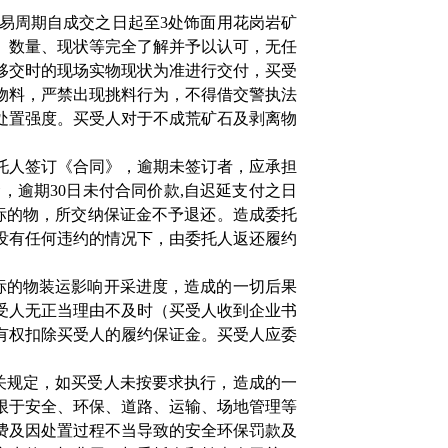
易周期自成交之日起至
3
处饰面用花岗岩矿
、数量、现状等完全了解并予以认可，无任
移交时的现场实物现状为准进行交付，买受
物料，严禁出现挑料行为，不得借交警执法
处置强度。买受人对于不成荒矿石及剥离物
托人签订《合同》，逾期未签订者，应承担
金，逾期
30
日未付合同价款
,
自迟延支付之日
标的物，所交纳保证金不予退还。造成委托
没有任何违约的情况下，由委托人返还履约
标的物装运影响开采进度，造成的一切后果
受人无正当理由不及时（买受人收到企业书
有权扣除买受人的履约保证金。买受人应委
关规定，如买受人未按要求执行，造成的一
限于安全、环保、道路、运输、场地管理等
费及因处置过程不当导致的安全环保罚款及