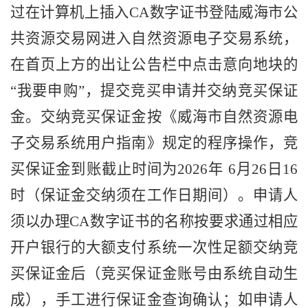
过在计算机上插入
CA数字证书登陆威海市公
共资源交易网进入
自然
资源
电子
交易系统，
在首页上方的出让公告栏中点击意向地块的
“我要申购”，提交竞买申请并交纳竞买保证
金。交纳竞买保证金按《威海市
自然
资源
电
子
交易系统
用户
指南》规定的程序操作，竞
买保证金到账截止时间为
202
6
年
6
月
26
日
16
时（保证金交纳须在工作日期间）。申请人
须以办理CA数字证书的名称按要求通过相应
开户银行的大额支付系统一次性足额交纳竞
买保证金后（竞买保证金账号由系统自动生
成），手工进行保证金查询确认；如申请人