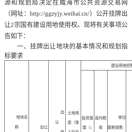
源和规划局决定在威海市公共资源交易网
（网址：
http://ggzyjy.weihai.cn/）公开挂牌出
让
2
宗国有建设用地使用权。现将有关事项公
告如下：
一、挂牌出让地块的基本情况和规划指
标要求
建设用地控
出
土地用
地块名
单位
投资强
亩均税
让
途（准
称
出让
度（
≥
收
能耗销售
入行业