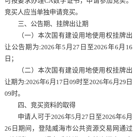
可按要求
办理
CA数字证书，申请参加竞买。
竞买人应当单独申请竞买。
三、公告期、挂牌出让期
（一）本次国有建设用地使用权挂牌出
让公告期为
:
2026年5月27日至2026年6月16
日；
（二）本次国有建设用地使用权挂牌出
让期为
:
2026年
6
月
17
日
09时至2026年
6
月
29
日
09
时。
四、竞买资料的取得
申请人可于
202
6
年
5
月
27
日至
202
6
年
6
月
26
日
期间，登陆威海市公共资源交易网
通过