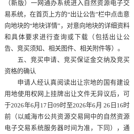
（新版）一网通办系统
进入
自然
资源
电子
交
易系统，在首页上方的
“出让公告”栏中点击意
向地块的“地块详情”，对意向地块的详细资料
和具体要求进行查询或下载（包括出让公
告、竞买须知、相关图件、相关附件等）。
五、竞买申请、竞买保证金交纳及竞买
资格的确认
申请人经认真阅读出让宗地的国有建设
用地使用权网上挂牌出让文件无异议后，可
于
202
6
年
6
月
17
日
09时
至
202
6
年
6
月
26
日
16时
前（以威海市公共资源交易网中的
自然
资源
电子
交易系统服务器时间为准，下同），通