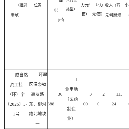
面
万元/
（
≥万
小
（挂牌
位置
收入（万
类型）
积
亩）
元/亩）
编号）
元
/吨标煤
(㎡)
环翠
威自然
工
区温泉镇
资工挂
业用地
惠友路
36
3
2
≥1.
（环）字
（
医药
东、柳河
388
60
0
24
〔
202
6
〕
3-
制造
路北地块
1
号
业
）
一