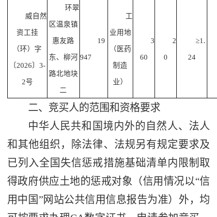
环翠
威自然
工
区温泉镇
资工挂
业用地
惠友路
19
3
2
≥1.
（环）字
（
医药
东、柳河
947
60
0
24
〔
202
6
〕
3-
制造
路北地块
2
号
业
）
二
二、竞买人的范围和资格要求
中华人民共和国境内外的自然人、法人
和其他组织，除法律、法规另有规定要求
及
已列入全国失信惩戒措施基础清单内限制取
得政府供应土地的惩戒对象（信用情况以
“信
用中国”网站公共信用信息报告为准）外，
均