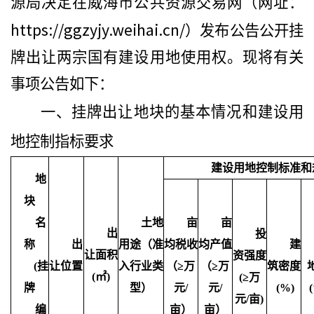
源局决定在威海市公共资源交易网（网址：
https://ggzyjy.weihai.cn/
）发布公告公开挂
牌出让两宗国有建设用地使用权。现将有关
事项公告如下：
一、挂牌出让地块的基本情况和建设用
地控制指标要求
建设用地控制标准和
地
块
名
土地
亩
亩
出
投
称
出
用途（准
均税收
均产值
建
让面积
资强度
(
挂
让位置
入行业类
（
≥
万
（
≥
万
筑密度
(
㎡
)
(
≥
万
牌
型）
元
/
元
/
(%)
元
/
亩
)
编
亩）
亩）