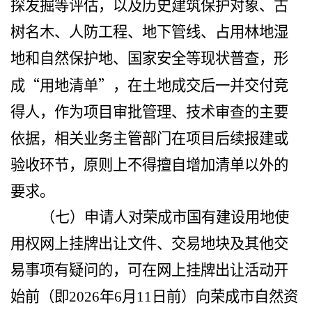
探发掘等评估，以及历史建筑保护对象、古
树名木、人防工程、地下管线、占用林地湿
地和自然保护地、国家安全等现状普查，形
“
”
成
用地清单
，在土地成交后一并交付竞
得人，作为项目审批管理、技术审查的主要
依据，相关业务主管部门在项目后续报建或
验收环节，原则上不得擅自增加清单以外的
要求。
（七）
申请人对荣成市国有建设用地使
用权网上挂牌出让文件、交易地块及其他交
易事项有疑问的，可在网上挂牌出让活动开
始前
（即
2026
年
6
月
11
日前
）向荣成市自然资