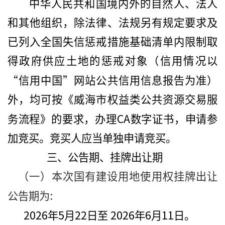
中华人民共和国境内外的自然人、法人
和其他组织，除法律、法规另有规定要求及
已列入全国失信惩戒措施基础清单内限制取
得政府供应土地的惩戒对象（信用情况以
“
”
信用中国
网站公共信用信息报告为准）
外，均可按《威海市权益类公共资源交易服
CA
务流程》的要求，办理
数字证书，申请参
加竞买。竞买人应当单独申请竞买。
三、公告期、挂牌出让期
（一）本次国有建设用地使用权挂牌出让
:
公告期为
2026
5
22
2026
6
11
年
月
日至
年
月
日。