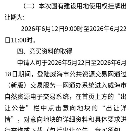
（二）本次国有建设用地使用权
挂牌出
:
让期为
2026
6
12
9:00
2026
6
22
年
月
日
时至
年
月
11:00
日
时
。
四、竞买资料的取得
2026
5
22
2026
6
申请人可于
年
月
日至
年
月
18
日
期间，
登陆威海市公共资源交易网通过
（新版）交易服务一网通办系统进入威海市
“
自然资源电子交易系统，在首页上方的
出
”
“
让公告
栏中点击意向地块的
出让详
”
情
，对意向地块的详细资料和具体要求进
行查询或下载（包括出让公告、竞买须知、