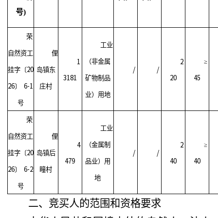
号
)
荣
工业
自然资工
俚
1
2
（非金属
≥
20
/
/
挂字〔
岛镇东
3181
20
45
矿物制品
26
6-1
〕
庄村
业）用地
号
荣
工业
自然资工
俚
4
2
（金属制
≥
20
/
/
挂字〔
岛镇后
479
40
40
品业）用
26
6-2
〕
疃村
地
号
二、竞买人的范围和资格要求