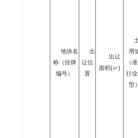
地块名
出
用
出让
称（挂牌
让位
（准
面积
(㎡)
编号）
置
行业
型