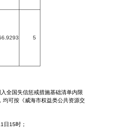
66.9293
5
列入全国失信惩戒措施基础清单内限
外，均可按《威海市权益类公共资源交
11
日
15时；