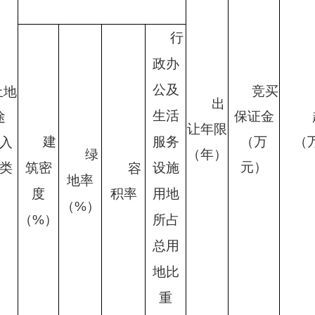
行
政办
公及
竞买
土地
出
生活
保证金
途
让年限
建
服务
（万
（
入
绿
（年）
元）
类
筑密
设施
容
地率
）
度
积率
用地
（
%）
（
%）
所占
总用
地比
重