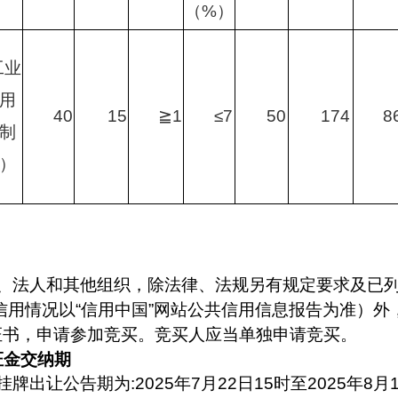
（
%）
工业
用
15
≧
1
≤7
50
174
8
40
制
）
、法人和其他组织，除法律、法规另有规定要求及已
信用情况以
“信用中国”网站公共信用信息报告为准）
证书，申请参加竞买。竞买人应当单独申请竞买。
证金交纳期
挂牌出让公告期为
:
2025年
7
月
22
日
15时至
2025
年
8
月