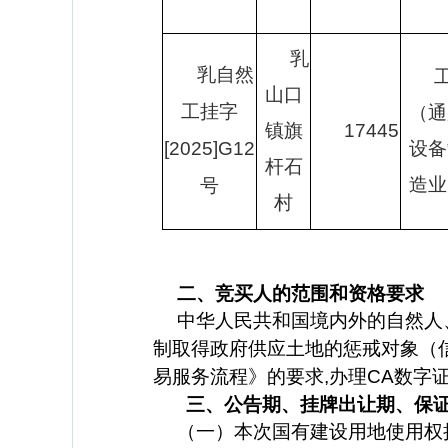
乳
乳自然
山口
工挂字
（通
镇旗
17445
[202
5
]G
12
设备
杆石
造业
号
村
二、竞买人的范围和资格要求
中华人民共和国境内外的自然人
制取得政府供应土地的惩戒对象（
易服务流程》的要求,办理CA数字
三、公告期、挂牌出让期、保
（一）本次国有建设用地使用权