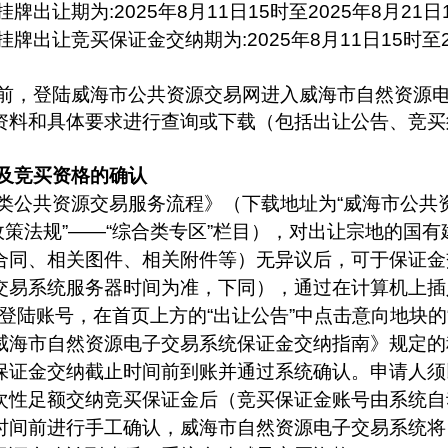
挂牌出让期为
:
2025年
8
月
11
日
15时至
2025年
8
月
21
日
挂牌出让竞买保证金交纳期为
:
2025年
8
月
11
日
15时至
前，登陆威海市公共资源交易网进入威海市自然资源
资料和具体要求进行查询或下载（包括出让公告、竞买
及竞买资格的确认
类公共资源交易服务流程》（下载地址为
“威海市公共
i.cn/）”——“政策法规”——“综合类专区”栏目），对出让
合同、相关图件、相关附件等）无异议后，可于保证金
交易系统服务器时间为准，下同），通过在计算机上插
登陆账号，在首页上方的“出让公告”中点击意向地块的
威海市自然资源电子交易系统保证金交纳指南》规定的
保证金交纳截止时间前到账并通过系统确认。申请人须
次性足额交纳竞买保证金后（竞买保证金账号由系统自
时间前进行手工确认，威海市自然资源电子交易系统将