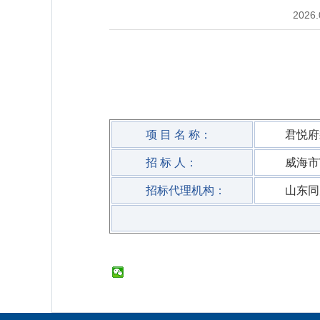
2026.
项 目 名 称：
君悦府
招 标 人：
威海市
招标代理机构：
山东同