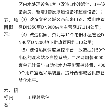
区内水处理设备1套（改造1座砂滤池、1座设
备泵房、新增1套反渗透设备和超滤设备）；
（3）改造文登区城区西部米山路、横山路管
五、项
目概
径DN350至DN900供热主管网17.114公里；
况：
（4）改造桃园、夼北等11个老旧小区管径D
N40至DN200地下供热管网约110公里；
（5）建设热网调度监控平台，改造提升50个
小区的混水站及自控系统，二次网加装4000
套单元计量与自动化水力平衡调控装置、400
0个用户室温采集装置，提升西部城区供热智
慧化水平。
六、招
标内
工程总承包
容：