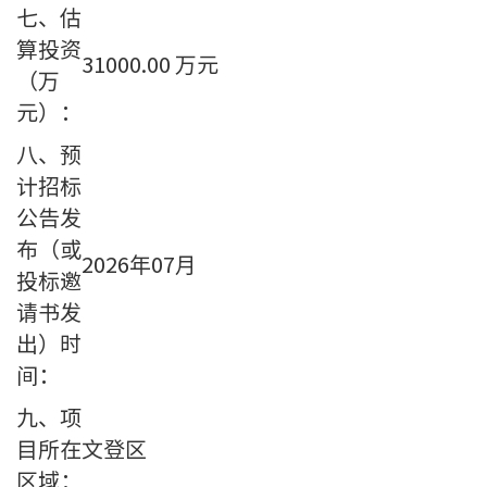
七、估
算投资
31000.00
万元
（万
元）：
八、预
计招标
公告发
布（或
2026年07月
投标邀
请书发
出）时
间：
九、项
目所在
文登区
区域：