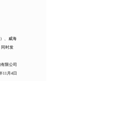
m）、
威海
）
同时发
询有限公司
年
11
月
4日