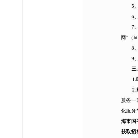
5
6
7
网”（h
8
9
三
1
2
服务一
化服务
海市国
获取招