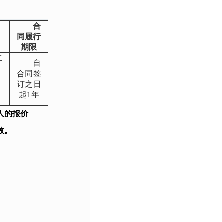
合
同履行
期限
工
自
合同签
订之日
起1年
人的报价
效。