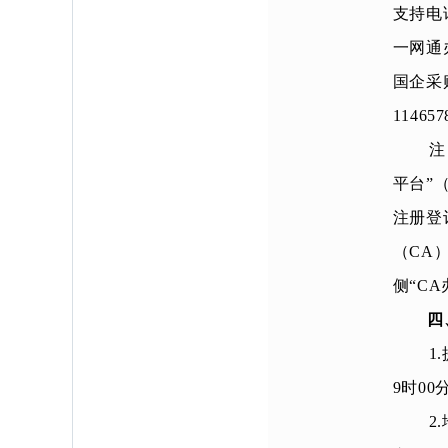
支持电
一网通办
国企采购
114657
注
平台”
注册登
（CA
侧“C
四
1
9
时00
2.