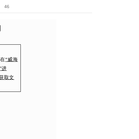
46
利
应在
“威海
”进
获取文