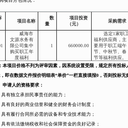
购项目分包情况：
标
数
项目投资
项目名称
采购需求
量
（元）
威海市
选定1家职
文源水务有
福利供应商，主
01
限公司集中
1
660000.00
要用于职工端午
购买职工年
节、中秋节、春
度福利
节等福利供应。
：本项目价格不列为评审因素，因系统设置受限，规定所有投标
元，即在数据文件报价明细表“单价”一栏直接填报0，否则投标无
、申请人的资格要求：
、具有独立承担民事责任的能力；
、具有良好的商业信誉和健全的财务会计制度；
、具有履行合同所必需的设备和专业技术能力；
、具有依法缴纳税收和社会保障资金的良好记录；