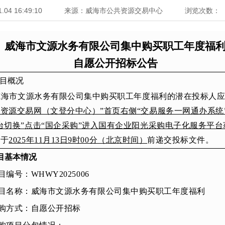
1.04 16:49:10
来源：威海市公共资源交易中心
浏览次数：
威海市文源水务有限公司集中购买职工年度福
自愿
公开招标公告
目概况
威海市文源水务有限公司集中购买职工年度福利
的潜
在投标
人
共资源交易网（
文登分中心
）”首页右侧“交易服务一网通办系统
台切换”点击“国企采购”进入国有企业阳光采购电子化服务平台
并于
202
5
年
11
月
13
日
9
时00分（北京时间）
前递交投标文件。
目基本情况
目编号：
WHWY2025006
目名称：
威海市文源水务有限公司集中购买职工年度福利
购方式：
自愿
公开招标