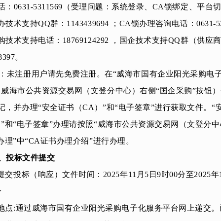
话：0631-5311569（受理问题：系统登录、CA锁绑定、平台
技术支持QQ群：1143439694 ；CA锁办理咨询电话：0631-53
技术支持电话：18769124292 ，国企技术支持QQ群（供应
8397
。
：未注册用户请先免费注册。在“威海市国有企业阳光采购电
（威海市公共资源交易
网（
文登分中心
）右侧“国企采购”按钮
记，并办理“安全证书（CA）”和“电子签章”进行获取文件。“
）”和“电子签章”办理请按照“威海市公共资源交易网（
文登分中
A办理”中“CA证书办理介绍”进行办理。
、投标文件提交
.提交投标（响应）文件时间：
2025
年
11
月
5
日9时00分至
2025
年
分
地点
:
通过威海市国有企业阳光采购电子化服务平台网上递交。