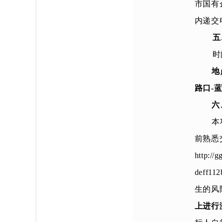
市国有
内递交
五
时
地
路口-
六
本
前熟悉
http://
deff
生的风
上进行