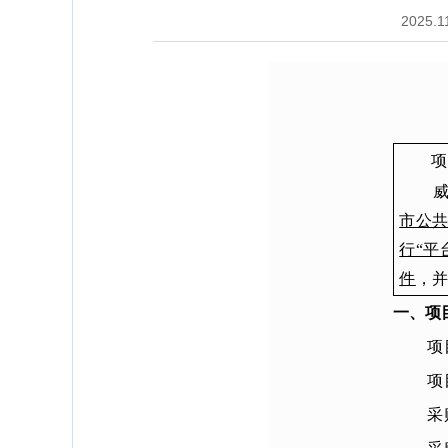
2025.1
项
市公
行“平
件
，
一、项
项
项
采