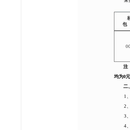
采
包
0
注
均为0
二
1
2
3
4