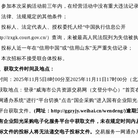
、参加本次采购活动前三年内，在经营活动中没有重大违法记
、法律、法规规定的其他条件；
、
投标人
、法定代表人、授权委托人经“中国执行信息公开
ttp://zxgk.court.gov.cn/）查询，未被最高人民法院列为失信
、
投标人近一年在“信用中国”或“信用山东”无严重失信记录
；
、本次招标不接受联合体投标。
、获取文件时间及地点：
.时间：
2025
年
11
月
5
日8时00分至
2025
年
11
月
11
日17时
00
分（北
.获取地点：登录“威海市公共资源交易
网（
文登分中心
）”
首页
网通办系统”进行“平台切换”点击“国企采购”进入国有企业阳
平台获取文件。
(网址：http://ggzyjy.weihai.cn/wendeng/
有企业阳光采购电子化服务平台中获取文件，未在规定时间内
标文件的投标人将无法递交电子投标文件。
交易服务一网通办