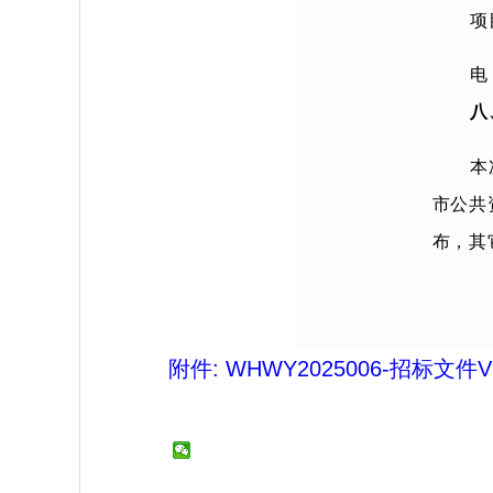
项
电
八
本
市公共
布，其
附件: WHWY2025006-招标文件V1