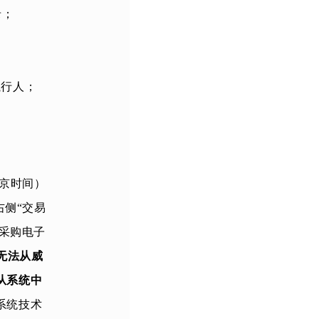
录；
被执行人；
京时间）
右侧“交易
光采购电子
)逾期无法从威
从系统中
系统技术