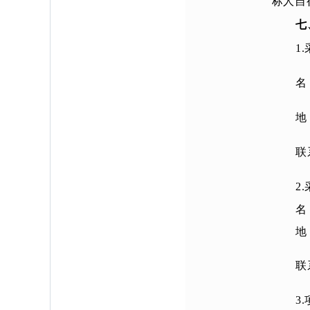
标人自
七
1
名
地
联
2
名
地
联
3