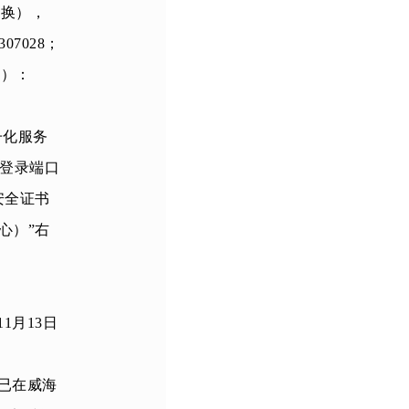
切换），
07028；
商）：
子化服务
）登录端口
安全证书
心
）
”右
11
月
13
日
已在威海