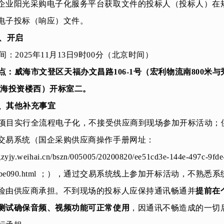
企业阳光采购电子化服务平台获取文件的投标人（
投标人
）在
电子投标（响应）文件。
、开启
间：
2025
年
11
月
13
日
9
时00分（北京时间）
点：
威海市文登区天福办文昌路106-1号（宏利物流南800米
蓝海投资楼西）开标室
二。
、其他补充事宜
项目实行全流程电子化，不接受供应商到现场参加开标活动；
交易系统（国企采购供应商操作手册网址：
ggzyjy.weihai.cn/bszn/005005/20200820/ee51cd3e-144e-497c-9fde
112be090.html ；），通过交易系统线上参加开标活动，不熟悉
险由供应商承担。不到现场的投标人应保持通讯畅通并
提前在
测试确保音频、视频功能可正常使用
，因通讯不畅造成的一切